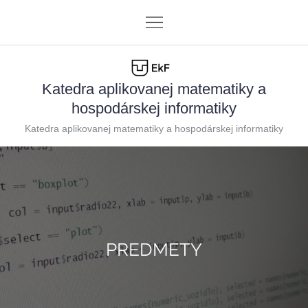
Skip
to
content
Katedra aplikovanej matematiky a
hospodárskej informatiky
Katedra aplikovanej matematiky a hospodárskej informatiky
PREDMETY